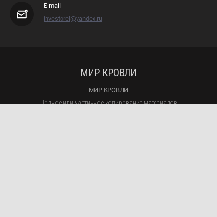
E-mail
investorel@yandex.ru
МИР КРОВЛИ
МИР КРОВЛИ
Полное или частичное копирование материалов
разрешено только с согласия владельца сайта
Принимаем к оплате: