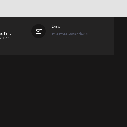
E-mail
а,19 г.
investorel@yandex.ru
, 123