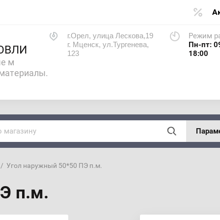
А
г.Орел, улица Лескова,19
Режим р
г. Мценск, ул.Тургенева,
Пн-пт: 0
ОВЛИ
123
18:00
е м
материалы.
Парам
  /  Угол наружный 50*50 ПЭ п.м.
Э п.м.