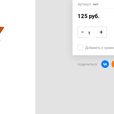
Артикул:
нет
125
руб.
−
+
Добавить к срав
поделиться: