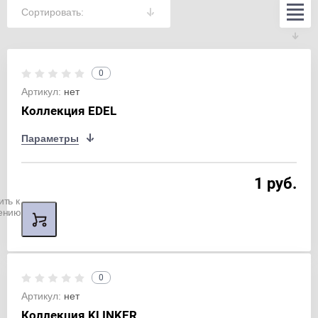
Сортировать:
0
Артикул:
нет
Коллекция EDEL
Параметры
1 руб.
ить к
ению
0
Артикул:
нет
Коллекция KLINKER