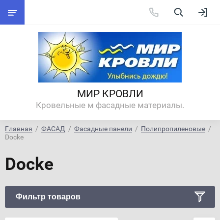
МИР КРОВЛИ
Кровельные м фасадные материалы.
Главная
  /  
ФАСАД
  /  
Фасадные панели
  /  
Полипропиленовые
  /  
Docke
Docke
Фильтр товаров